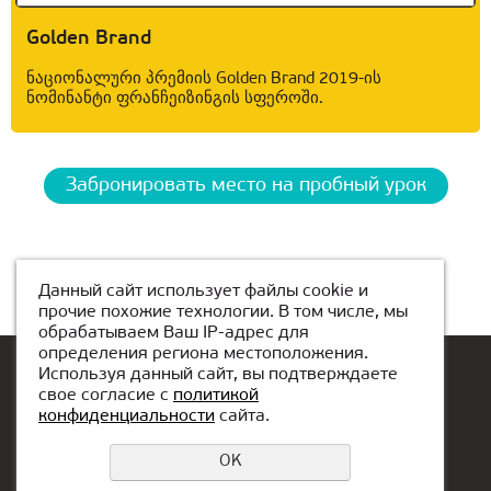
Golden Brand
ნაციონალური პრემიის Golden Brand 2019-ის
ნომინანტი ფრანჩეიზინგის სფეროში.
Забронировать место на пробный урок
Данный сайт использует файлы cookie и
прочие похожие технологии. В том числе, мы
обрабатываем Ваш IP-адрес для
определения региона местоположения.
Используя данный сайт, вы подтверждаете
свое согласие с
политикой
конфиденциальности
сайта.
ადგილის დაჯავშნა
Privacy Policy
OK